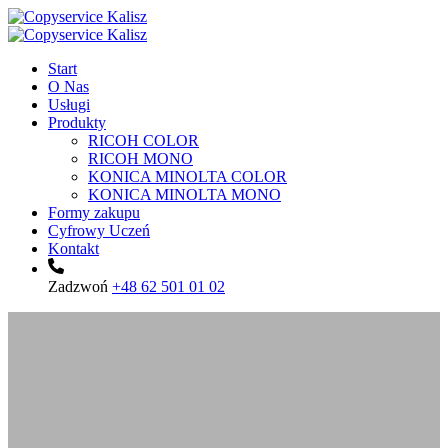
Start
O Nas
Usługi
Produkty
RICOH COLOR
RICOH MONO
KONICA MINOLTA COLOR
KONICA MINOLTA MONO
Formy zakupu
Cyfrowy Uczeń
Kontakt
Zadzwoń
+48 62 501 01 02