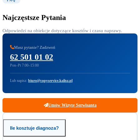
Najczęstsze Pytania
Odpowiedzi na obiekcje dotyczące kosztów i czasu naprawy.
Masz pytanie? Zadzwoń
62 501 01 02
Pon–Pt 7:00–15:00
Lub napisz:
biuro@copyservice.kalisz.pl
Umów Wizytę Serwisanta
Ile kosztuje diagnoza?