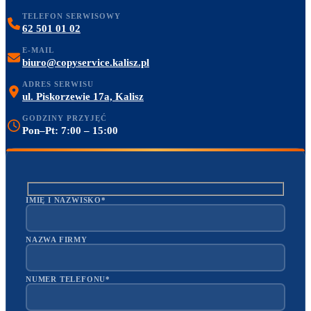
TELEFON SERWISOWY
62 501 01 02
E-MAIL
biuro@copyservice.kalisz.pl
ADRES SERWISU
ul. Piskorzewie 17a, Kalisz
GODZINY PRZYJĘĆ
Pon–Pt: 7:00 – 15:00
IMIĘ I NAZWISKO*
NAZWA FIRMY
NUMER TELEFONU*