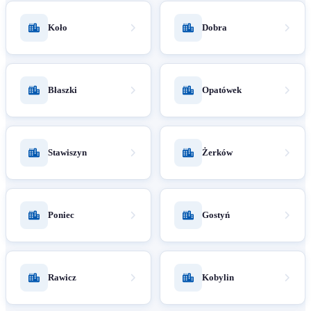
Koło
Dobra
Błaszki
Opatówek
Stawiszyn
Żerków
Poniec
Gostyń
Rawicz
Kobylin