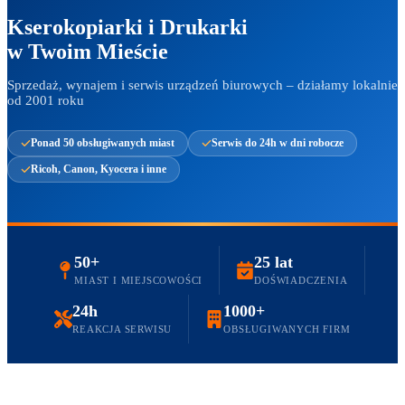
Kserokopiarki i Drukarki
w Twoim Mieście
Sprzedaż, wynajem i serwis urządzeń biurowych – działamy lokalnie
od 2001 roku
Ponad 50 obsługiwanych miast
Serwis do 24h w dni robocze
Ricoh, Canon, Kyocera i inne
50+
25 lat
MIAST I MIEJSCOWOŚCI
DOŚWIADCZENIA
24h
1000+
REAKCJA SERWISU
OBSŁUGIWANYCH FIRM