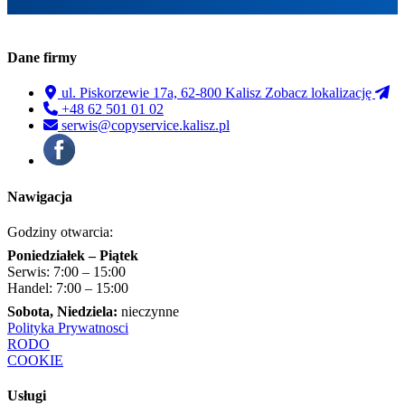
Dane firmy
ul. Piskorzewie 17a, 62-800 Kalisz
Zobacz lokalizację
+48 62 501 01 02
serwis@copyservice.kalisz.pl
Nawigacja
Godziny otwarcia:
Poniedziałek – Piątek
Serwis: 7:00 – 15:00
Handel: 7:00 – 15:00
Sobota, Niedziela:
nieczynne
Polityka Prywatnosci
RODO
COOKIE
Usługi