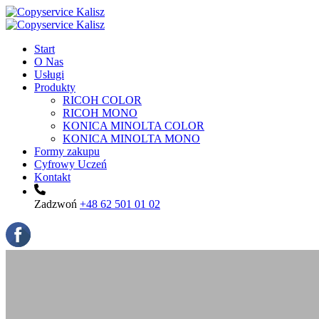
Start
O Nas
Usługi
Produkty
RICOH COLOR
RICOH MONO
KONICA MINOLTA COLOR
KONICA MINOLTA MONO
Formy zakupu
Cyfrowy Uczeń
Kontakt
Zadzwoń
+48 62 501 01 02