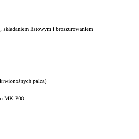
m, składaniem listowym i broszurowaniem
 krwionośnych palca)
wym MK-P08