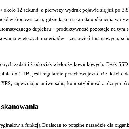
w około 12 sekund, a pierwszy wydruk pojawia się już po 3,8
wność w środowiskach, gdzie każda sekunda opóźnienia wpływ
automatycznego dupleksu – produktywność pozostaje na tym 
ukowania większych materiałów – zestawień finansowych, sc
onych zadań i środowisk wieloużytkownikowych. Dysk SSD 2
alnie do 1 TB, jeśli regularnie przechowujesz duże ilości 
az XPS, zapewniając uniwersalną kompatybilność z różnymi ś
 skanowania
inałów z funkcją Dualscan to potężne narzędzie dla organiza