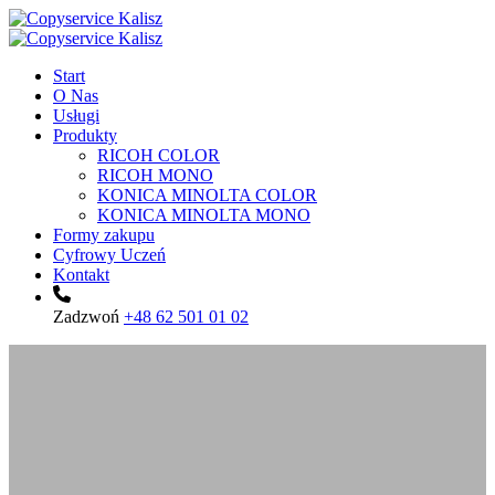
Start
O Nas
Usługi
Produkty
RICOH COLOR
RICOH MONO
KONICA MINOLTA COLOR
KONICA MINOLTA MONO
Formy zakupu
Cyfrowy Uczeń
Kontakt
Zadzwoń
+48 62 501 01 02