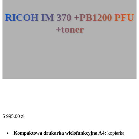
RICOH IM 370 +PB1200 PFU
+toner
5 995,00
zł
Kompaktowa drukarka wielofunkcyjna A4:
kopiarka,