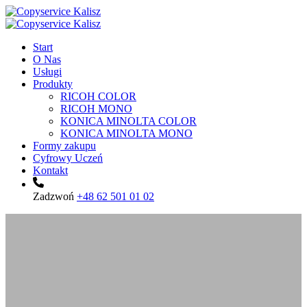
Start
O Nas
Usługi
Produkty
RICOH COLOR
RICOH MONO
KONICA MINOLTA COLOR
KONICA MINOLTA MONO
Formy zakupu
Cyfrowy Uczeń
Kontakt
Zadzwoń
+48 62 501 01 02