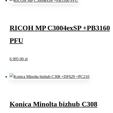
RICOH MP C3004exSP +PB3160
PFU
6 995,00
zł
Konica Minolta bizhub C308